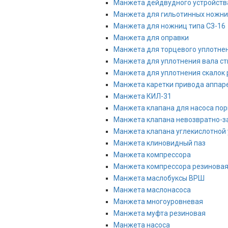
Манжета дейдвудного устройств
Манжета для гильотинных ножн
Манжета для ножниц типа СЗ-16
Манжета для оправки
Манжета для торцевого уплотне
Манжета для уплотнения вала с
Манжета для уплотнения скалок
Манжета каретки привода аппар
Манжета КИЛ-31
Манжета клапана для насоса по
Манжета клапана невозвратно-з
Манжета клапана углекислотной 
Манжета клиновидный паз
Манжета компрессора
Манжета компрессора резинова
Манжета маслобуксы ВРШ
Манжета маслонасоса
Манжета многоуровневая
Манжета муфта резиновая
Манжета насоса