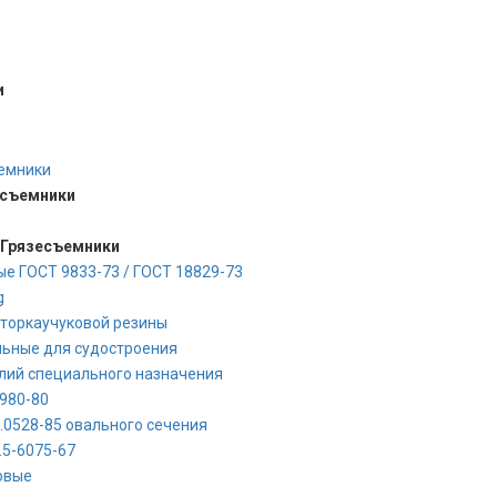
и
ъемники
есъемники
 Грязесъемники
е ГОСТ 9833-73 / ГОСТ 18829-73
g
фторкаучуковой резины
льные для судостроения
елий специального назначения
980-80
.0528-85 овального сечения
.5-6075-67
овые