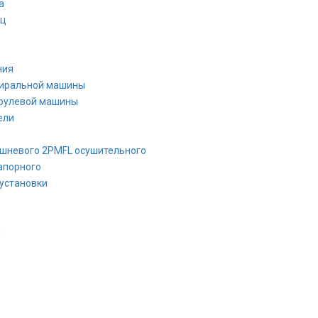
а
иц
ния
тиральной машины
 рулевой машины
ели
ршневого 2PMFL осушительного
апорного
установки
я