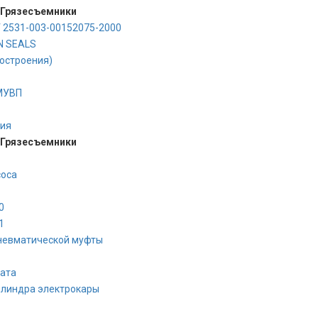
 Грязесъемники
 2531-003-00152075-2000
N SEALS
остроения)
МУВП
ния
 Грязесъемники
соса
0
1
невматической муфты
ата
илиндра электрокары