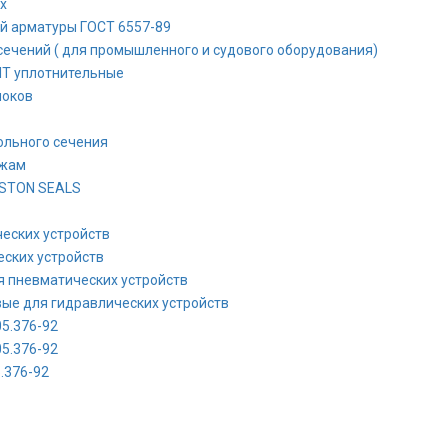
х
й арматуры ГОСТ 6557-89
ечений ( для промышленного и судового оборудования)
IT уплотнительные
локов
ольного сечения
ежам
ASTON SEALS
еских устройств
ских устройств
я пневматических устройств
ые для гидравлических устройств
5.376-92
5.376-92
.376-92