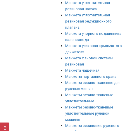
Манжета уплотнительная
резиновая насоса
Манжета уплотнительная
резиновая редукционного
клапана
Манжета упорного подшипника
валопровода
Манжета усиковая крыльчатого
движителя
Манжета фановой системы
резиновая
Манжета чашечная
Манжеты портального крана
Манжеты резино-тканевые для
рулевых машин
Манжеты резино-тканевые
уплотнительные
Манжеты резино-тканевые
уплотнительные рулевой
машины
Манжеты резиновые рулевого