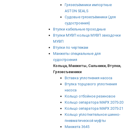
Грязесъёмники импортные
ASTON SEALS
Судовые грязесъёмники (для
судостроения)
Втулки кабельные проходные
Втулки МУВП кольца МУВП звездочки
МУВП
Втулки по чертежам
Манжеты специальные для
судостроения
Кольца, Манжеты, Сальники, Втулки,
Грязесъемники
Вставка уплотнения насоса
Втулка торцового уплотнения
насоса
Кольцо отбойное резиновое
Кольцо сепаратора МАРХ 207S-20
Кольцо сепаратора МАРХ 207S-21
Кольцо уплотнительное шинно-
пневматической муфты
Манжета 3645