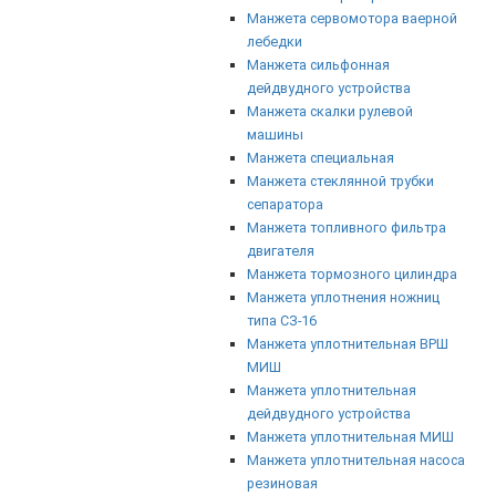
Манжета сервомотора ваерной
лебедки
Манжета сильфонная
дейдвудного устройства
Манжета скалки рулевой
машины
Манжета специальная
Манжета стеклянной трубки
сепаратора
Манжета топливного фильтра
двигателя
Манжета тормозного цилиндра
Манжета уплотнения ножниц
типа СЗ-16
Манжета уплотнительная ВРШ
МИШ
Манжета уплотнительная
дейдвудного устройства
Манжета уплотнительная МИШ
Манжета уплотнительная насоса
резиновая