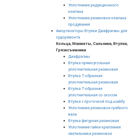
Уплотнение редукционного
клапана
Уплотнение резиновое клапана
продувания
Амортизаторы Втулки Диафрагмы для
судоремонта
Кольца, Манжеты, Сальники, Втулки,
Грязесъемники
Диафрагмы
Втулка прямоугольная
уплотнительная резиновая
Втулка Т-образная
уплотнительная резиновая
Втулка Т-образная
уплотнительная со скосом
Втулка с проточкой под шайбу
Уплотнение резиновое гребного
вала
Втулка фигурная резиновая
Уплотнение гайки крепления
светильника резиновое