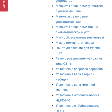
Фильтр
устройства
Манжеты резиновые указателя
рулевой машины
Манжеты резиновые
уплотнительные
Манжеты резиновые шинно-
пневматической муфты
Маслосбрасыватель резиновый
Муфта пожарного насоса
Пакет уплотнений для турбины
ГЭС
Резиновое уплотнение ножниц
типа СЗ-16
Уплотнение ваерного барабана
Уплотнение вала ваерной
лебедки
Уплотнение вала моечной
машины
Уплотнение отбойное насоса
НЦКГ4-40
Уплотнение отбойное насоса
ЦНСТ