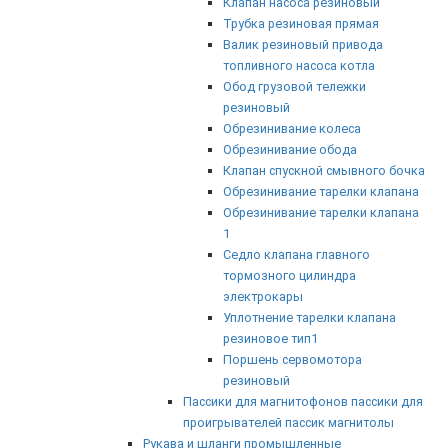
Клапан насоса резиновый
Трубка резиновая прямая
Валик резиновый привода
топливного насоса котла
Обод грузовой тележки
резиновый
Обрезинивание колеса
Обрезинивание обода
Клапан спускной смывного бочка
Обрезинивание тарелки клапана
Обрезинивание тарелки клапана
1
Седло клапана главного
тормозного цилиндра
электрокары
Уплотнение тарелки клапана
резиновое тип1
Поршень сервомотора
резиновый
Пассики для магнитофонов пассики для
проигрывателей пассик магнитолы
Рукава и шланги промышленные