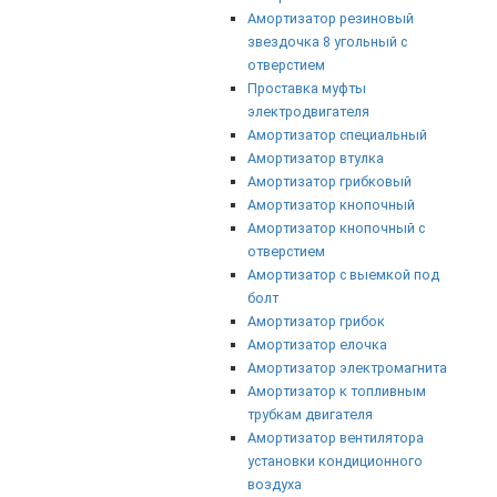
Амортизатор резиновый
звездочка 8 угольный с
отверстием
Проставка муфты
электродвигателя
Амортизатор специальный
Амортизатор втулка
Амортизатор грибковый
Амортизатор кнопочный
Амортизатор кнопочный с
отверстием
Амортизатор с выемкой под
болт
Амортизатор грибок
Амортизатор елочка
Амортизатор электромагнита
Амортизатор к топливным
трубкам двигателя
Амортизатор вентилятора
установки кондиционного
воздуха