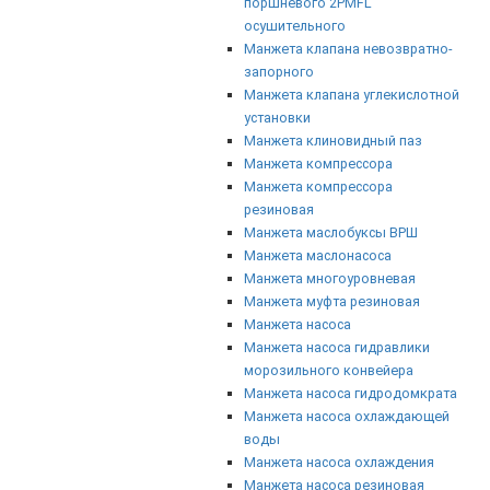
поршневого 2PMFL
осушительного
Манжета клапана невозвратно-
запорного
Манжета клапана углекислотной
установки
Манжета клиновидный паз
Манжета компрессора
Манжета компрессора
резиновая
Манжета маслобуксы ВРШ
Манжета маслонасоса
Манжета многоуровневая
Манжета муфта резиновая
Манжета насоса
Манжета насоса гидравлики
морозильного конвейера
Манжета насоса гидродомкрата
Манжета насоса охлаждающей
воды
Манжета насоса охлаждения
Манжета насоса резиновая