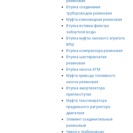
резиновая
Втулка соединения
трубороводов резиновая
Муфта клиновидная резиновая
Втулка вставки фильтра
забортной воды
Втулка муфты силового агрегата
ВРШ
Втулка компрессора резиновая
Втулка шестеренчатая
резиновая
Втулка насоса АТМ
Муфта привода топливного
насоса резиновая
Втулка амортизатора
приплюстутая
Муфта тахогенератора
предельного регулятора
двигателя
Элемент соединительный
резиновый
Чехол к трубороводу