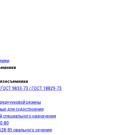
мники
ъемники
рязесъемники
ГОСТ 9833-73 / ГОСТ 18829-73
оркаучуковой резины
ные для судостроения
ий специального назначения
0-80
528-85 овального сечения