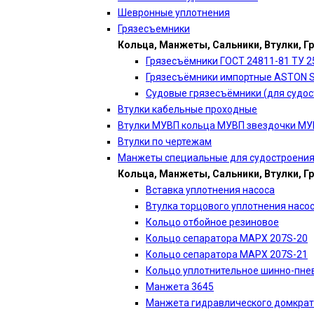
Шевронные уплотнения
Грязесъемники
Кольца, Манжеты, Сальники, Втулки, Г
Грязесъёмники ГОСТ 24811-81 ТУ 2
Грязесъёмники импортные ASTON 
Судовые грязесъёмники (для судос
Втулки кабельные проходные
Втулки МУВП кольца МУВП звездочки М
Втулки по чертежам
Манжеты специальные для судостроени
Кольца, Манжеты, Сальники, Втулки, Г
Вставка уплотнения насоса
Втулка торцового уплотнения насо
Кольцо отбойное резиновое
Кольцо сепаратора МАРХ 207S-20
Кольцо сепаратора МАРХ 207S-21
Кольцо уплотнительное шинно-пне
Манжета 3645
Манжета гидравлического домкра