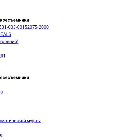
рязесъемники
531-003-00152075-2000
SEALS
троения)
УВП
я
рязесъемники
са
вматической муфты
та