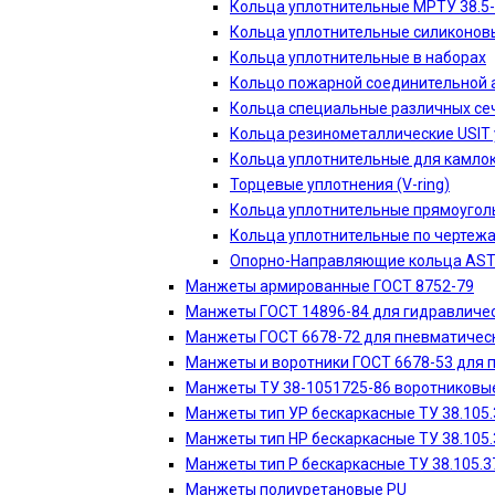
Кольца уплотнительные МРТУ 38.5
Кольца уплотнительные силиконов
Кольца уплотнительные в наборах
Кольцо пожарной соединительной 
Кольца специальные различных сеч
Кольца резинометаллические USIT
Кольца уплотнительные для камло
Торцевые уплотнения (V-ring)
Кольца уплотнительные прямоугол
Кольца уплотнительные по чертеж
Опорно-Направляющие кольца AS
Манжеты армированные ГОСТ 8752-79
Манжеты ГОСТ 14896-84 для гидравличес
Манжеты ГОСТ 6678-72 для пневматическ
Манжеты и воротники ГОСТ 6678-53 для 
Манжеты ТУ 38-1051725-86 воротниковые
Манжеты тип УР бескаркасные ТУ 38.105.
Манжеты тип НР бескаркасные ТУ 38.105.
Манжеты тип Р бескаркасные ТУ 38.105.3
Манжеты полиуретановые PU