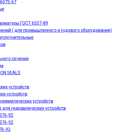
-6075-67
ые
арматуры ГОСТ 6557-89
ений ( для промышленного и судового оборудования)
 уплотнительные
ков
ьного сечения
ам
TON SEALS
ких устройств
их устройств
пневматических устройств
 для гидравлических устройств
376-92
376-92
76-92