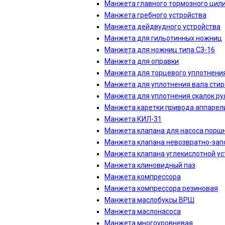
Манжета главного тормозного цил
Манжета гребного устройства
Манжета дейдвудного устройства
Манжета для гильотинных ножниц
Манжета для ножниц типа СЗ-16
Манжета для оправки
Манжета для торцевого уплотнени
Манжета для уплотнения вала сти
Манжета для уплотнения скалок р
Манжета каретки привода аппарел
Манжета КИЛ-31
Манжета клапана для насоса порш
Манжета клапана невозвратно-зап
Манжета клапана углекислотной ус
Манжета клиновидный паз
Манжета компрессора
Манжета компрессора резиновая
Манжета маслобуксы ВРШ
Манжета маслонасоса
Манжета многоуровневая