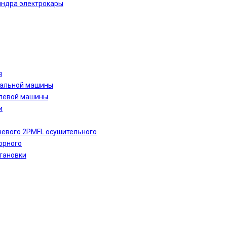
индра электрокары
я
ральной машины
улевой машины
и
невого 2PMFL осушительного
орного
тановки