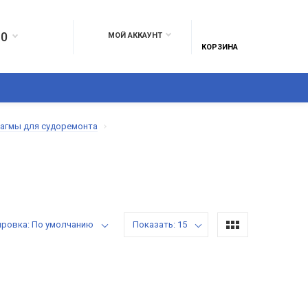
10
МОЙ АККАУНТ
КОРЗИНА
ЕЛИЯ ИЗ КОЖИ
ПОЛИМЕРЫ И ПЛАСТИКИ
БРЕЗЕНТ ГОСТ 1553
агмы для судоремонта
ировка: По умолчанию
Показать: 15