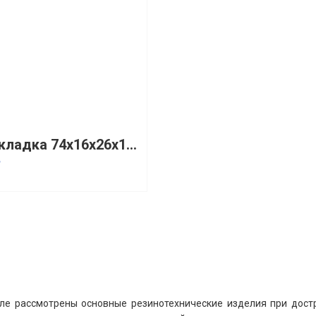
Прокладка 74x16x26x12 чашечная резиновая ПФ-1658
₽
ле рассмотрены основные резинотехнические изделия при достр