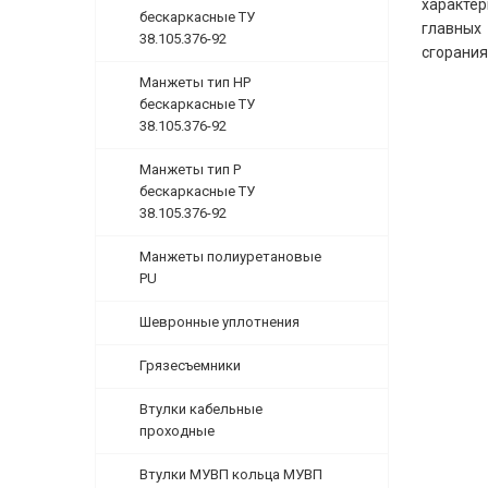
характе
бескаркасные ТУ
главных
38.105.376-92
сгорания
Манжеты тип НР
бескаркасные ТУ
38.105.376-92
Манжеты тип Р
бескаркасные ТУ
38.105.376-92
Манжеты полиуретановые
PU
Шевронные уплотнения
Грязесъемники
Втулки кабельные
проходные
Втулки МУВП кольца МУВП