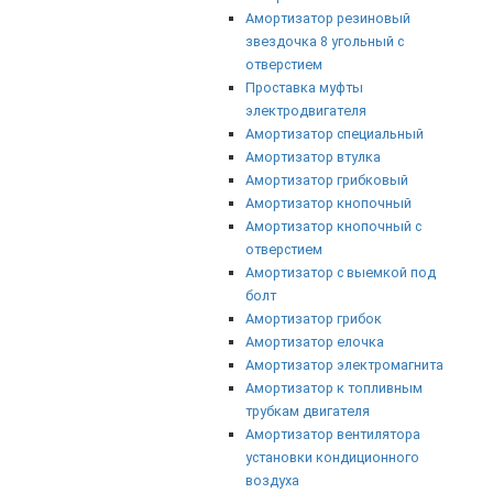
Амортизатор резиновый
звездочка 8 угольный с
отверстием
Проставка муфты
электродвигателя
Амортизатор специальный
Амортизатор втулка
Амортизатор грибковый
Амортизатор кнопочный
Амортизатор кнопочный с
отверстием
Амортизатор с выемкой под
болт
Амортизатор грибок
Амортизатор елочка
Амортизатор электромагнита
Амортизатор к топливным
трубкам двигателя
Амортизатор вентилятора
установки кондиционного
воздуха