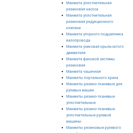
Манжета уплотнительная
резиновая насоса
Манжета уплотнительная
резиновая редукционного
клапана
Манжета упорного подшипника
валопровода
Манжета усиковая крыльчатого
движителя
Манжета фановой системы
резиновая
Манжета чашечная
Манжеты портального крана
Манжеты резино-тканевые для
рулевых машин
Манжеты резино-тканевые
уплотнительные
Манжеты резино-тканевые
уплотнительные рулевой
машины
Манжеты резиновые рулевого