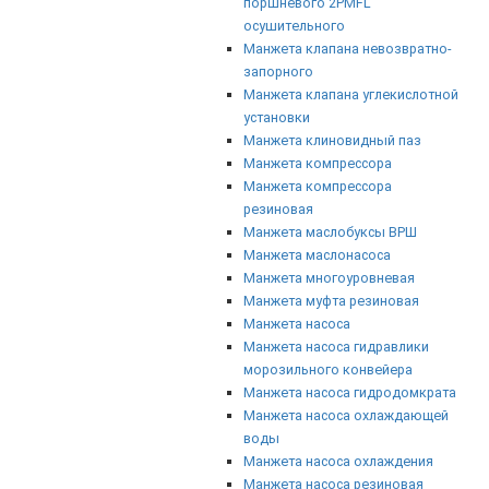
поршневого 2PMFL
осушительного
Манжета клапана невозвратно-
запорного
Манжета клапана углекислотной
установки
Манжета клиновидный паз
Манжета компрессора
Манжета компрессора
резиновая
Манжета маслобуксы ВРШ
Манжета маслонасоса
Манжета многоуровневая
Манжета муфта резиновая
Манжета насоса
Манжета насоса гидравлики
морозильного конвейера
Манжета насоса гидродомкрата
Манжета насоса охлаждающей
воды
Манжета насоса охлаждения
Манжета насоса резиновая