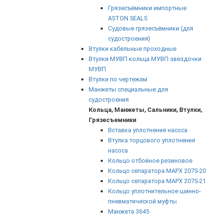
Грязесъёмники импортные
ASTON SEALS
Судовые грязесъёмники (для
судостроения)
Втулки кабельные проходные
Втулки МУВП кольца МУВП звездочки
МУВП
Втулки по чертежам
Манжеты специальные для
судостроения
Кольца, Манжеты, Сальники, Втулки,
Грязесъемники
Вставка уплотнения насоса
Втулка торцового уплотнения
насоса
Кольцо отбойное резиновое
Кольцо сепаратора МАРХ 207S-20
Кольцо сепаратора МАРХ 207S-21
Кольцо уплотнительное шинно-
пневматической муфты
Манжета 3645