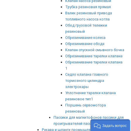
Клапан насоса резиновый
Трубка резиновая прямая
Валик резиновый привода
топливного насоса котла
Обод грузовой тележки
резиновый
Обрезинивание колеса
Обрезинивание обода
Клапан спускной смывного бочка
Обрезинивание тарелки клапана
Обрезинивание тарелки клапана
1
Седло клапана главного
тормозного цилиндра
электрокары
Уплотнение тарелки клапана
резиновое тип1
Поршень сервомотора
резиновый
Пассики для магнитофонов пассики для
проигрывателей пассик магнитолы
Задать вопрос
Рукава и шланги промышленные