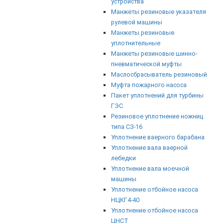
устройства
Манжеты резиновые указателя
рулевой машины
Манжеты резиновые
уплотнительные
Манжеты резиновые шинно-
пневматической муфты
Маслосбрасыватель резиновый
Муфта пожарного насоса
Пакет уплотнений для турбины
ГЭС
Резиновое уплотнение ножниц
типа СЗ-16
Уплотнение ваерного барабана
Уплотнение вала ваерной
лебедки
Уплотнение вала моечной
машины
Уплотнение отбойное насоса
НЦКГ4-40
Уплотнение отбойное насоса
ЦНСТ