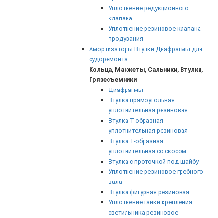
Уплотнение редукционного
клапана
Уплотнение резиновое клапана
продувания
Амортизаторы Втулки Диафрагмы для
судоремонта
Кольца, Манжеты, Сальники, Втулки,
Грязесъемники
Диафрагмы
Втулка прямоугольная
уплотнительная резиновая
Втулка Т-образная
уплотнительная резиновая
Втулка Т-образная
уплотнительная со скосом
Втулка с проточкой под шайбу
Уплотнение резиновое гребного
вала
Втулка фигурная резиновая
Уплотнение гайки крепления
светильника резиновое