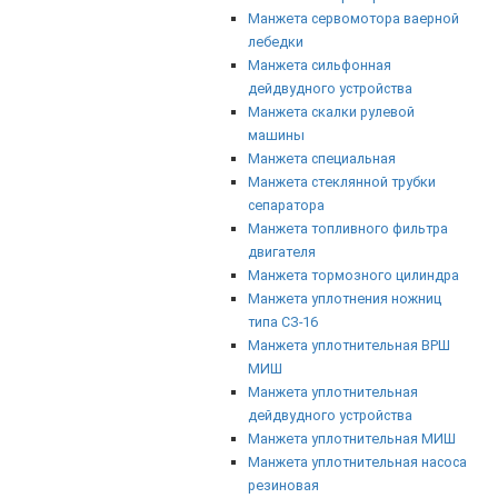
Манжета сервомотора ваерной
лебедки
Манжета сильфонная
дейдвудного устройства
Манжета скалки рулевой
машины
Манжета специальная
Манжета стеклянной трубки
сепаратора
Манжета топливного фильтра
двигателя
Манжета тормозного цилиндра
Манжета уплотнения ножниц
типа СЗ-16
Манжета уплотнительная ВРШ
МИШ
Манжета уплотнительная
дейдвудного устройства
Манжета уплотнительная МИШ
Манжета уплотнительная насоса
резиновая