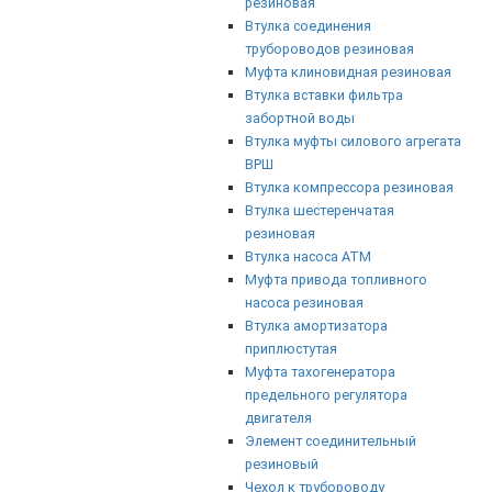
резиновая
Втулка соединения
трубороводов резиновая
Муфта клиновидная резиновая
Втулка вставки фильтра
забортной воды
Втулка муфты силового агрегата
ВРШ
Втулка компрессора резиновая
Втулка шестеренчатая
резиновая
Втулка насоса АТМ
Муфта привода топливного
насоса резиновая
Втулка амортизатора
приплюстутая
Муфта тахогенератора
предельного регулятора
двигателя
Элемент соединительный
резиновый
Чехол к трубороводу