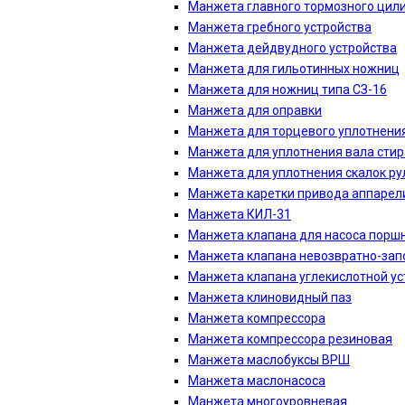
Манжета главного тормозного цил
Манжета гребного устройства
Манжета дейдвудного устройства
Манжета для гильотинных ножниц
Манжета для ножниц типа СЗ-16
Манжета для оправки
Манжета для торцевого уплотнени
Манжета для уплотнения вала сти
Манжета для уплотнения скалок р
Манжета каретки привода аппарел
Манжета КИЛ-31
Манжета клапана для насоса порш
Манжета клапана невозвратно-зап
Манжета клапана углекислотной ус
Манжета клиновидный паз
Манжета компрессора
Манжета компрессора резиновая
Манжета маслобуксы ВРШ
Манжета маслонасоса
Манжета многоуровневая