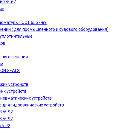
-6075-67
ые
арматуры ГОСТ 6557-89
ений ( для промышленного и судового оборудования)
 уплотнительные
ков
ьного сечения
ам
TON SEALS
ких устройств
их устройств
пневматических устройств
 для гидравлических устройств
376-92
376-92
76-92