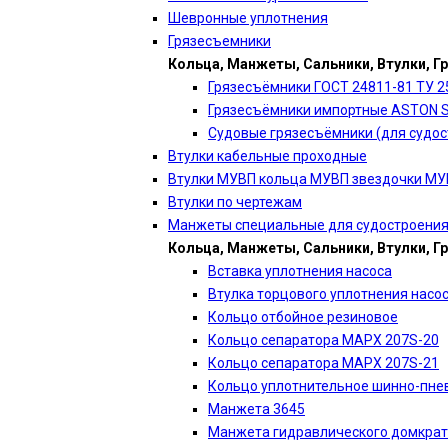
Шевронные уплотнения
Грязесъемники
Кольца, Манжеты, Сальники, Втулки, Г
Грязесъёмники ГОСТ 24811-81 ТУ 2
Грязесъёмники импортные ASTON 
Судовые грязесъёмники (для судос
Втулки кабельные проходные
Втулки МУВП кольца МУВП звездочки М
Втулки по чертежам
Манжеты специальные для судостроени
Кольца, Манжеты, Сальники, Втулки, Г
Вставка уплотнения насоса
Втулка торцового уплотнения насо
Кольцо отбойное резиновое
Кольцо сепаратора МАРХ 207S-20
Кольцо сепаратора МАРХ 207S-21
Кольцо уплотнительное шинно-пне
Манжета 3645
Манжета гидравлического домкра