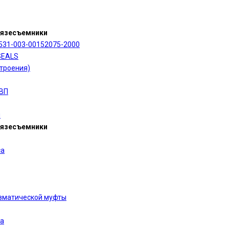
рязесъемники
531-003-00152075-2000
SEALS
троения)
УВП
я
рязесъемники
са
вматической муфты
та