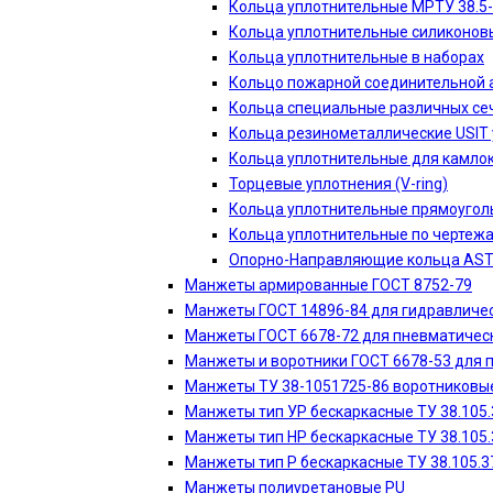
Кольца уплотнительные МРТУ 38.5
Кольца уплотнительные силиконов
Кольца уплотнительные в наборах
Кольцо пожарной соединительной 
Кольца специальные различных сеч
Кольца резинометаллические USIT
Кольца уплотнительные для камло
Торцевые уплотнения (V-ring)
Кольца уплотнительные прямоугол
Кольца уплотнительные по чертеж
Опорно-Направляющие кольца AS
Манжеты армированные ГОСТ 8752-79
Манжеты ГОСТ 14896-84 для гидравличес
Манжеты ГОСТ 6678-72 для пневматическ
Манжеты и воротники ГОСТ 6678-53 для 
Манжеты ТУ 38-1051725-86 воротниковые
Манжеты тип УР бескаркасные ТУ 38.105.
Манжеты тип НР бескаркасные ТУ 38.105.
Манжеты тип Р бескаркасные ТУ 38.105.3
Манжеты полиуретановые PU