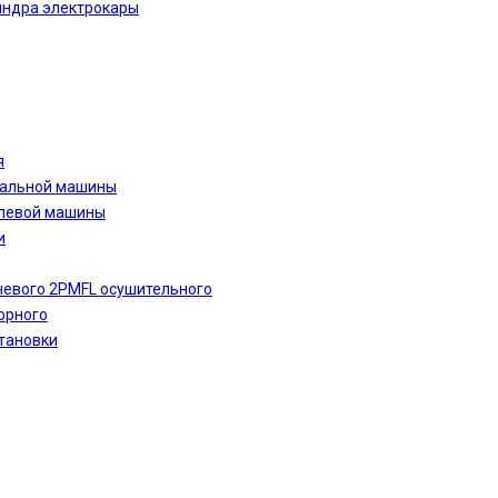
индра электрокары
я
ральной машины
улевой машины
и
невого 2PMFL осушительного
орного
тановки