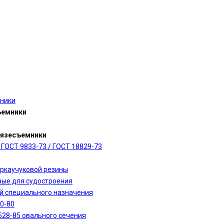
мники
ъемники
рязесъемники
ГОСТ 9833-73 / ГОСТ 18829-73
оркаучуковой резины
ные для судостроения
ий специального назначения
0-80
528-85 овального сечения