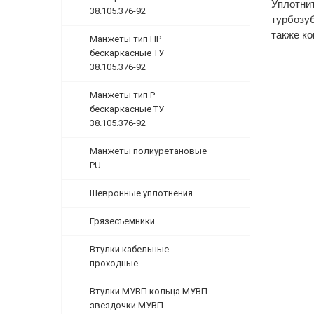
Уплотни
38.105.376-92
турбозуб
также ко
Манжеты тип НР
бескаркасные ТУ
38.105.376-92
Манжеты тип Р
бескаркасные ТУ
38.105.376-92
Манжеты полиуретановые
PU
Шевронные уплотнения
Грязесъемники
Втулки кабельные
проходные
Втулки МУВП кольца МУВП
звездочки МУВП