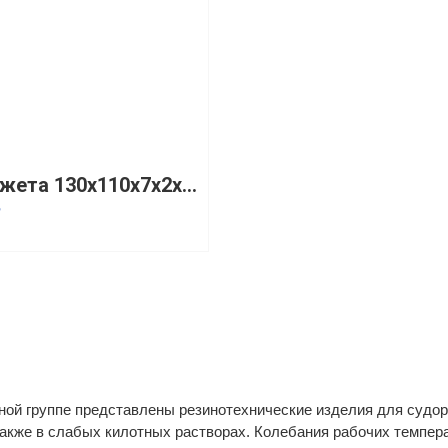
Манжета 130x110x7x2x15x6x0,5 R=1,5 каретки привода аппарели ПФ-3912
₽
й группе представлены резинотехнические изделия для судоре
также в слабых килотных растворах. Колебания рабочих темпера