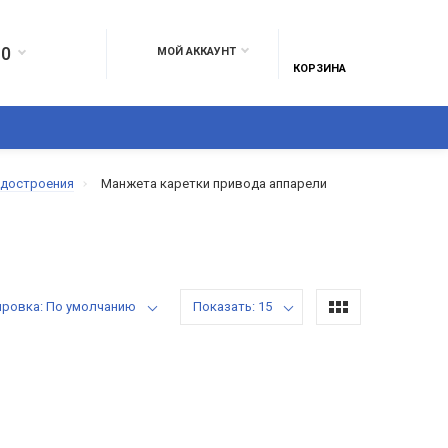
10
МОЙ АККАУНТ
КОРЗИНА
ЕЛИЯ ИЗ КОЖИ
ПОЛИМЕРЫ И ПЛАСТИКИ
БРЕЗЕНТ ГОСТ 1553
удостроения
Манжета каретки привода аппарели
ировка: По умолчанию
Показать: 15