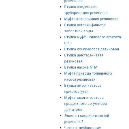
резиновая
Втулка соединения
трубороводов резиновая
Муфта клиновидная резиновая
Втулка вставки фильтра
забортной воды
Втулка муфты силового агрегата
ВРШ
Втулка компрессора резиновая
Втулка шестеренчатая
резиновая
Втулка насоса АТМ
Муфта привода топливного
насоса резиновая
Втулка амортизатора
приплюстутая
Муфта тахогенератора
предельного регулятора
двигателя
Элемент соединительный
резиновый
Чехол к трубороводу