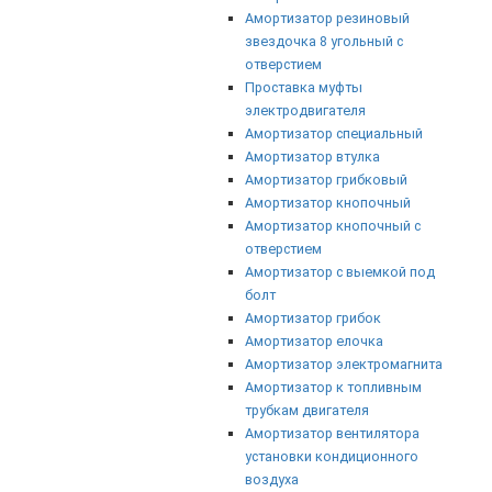
Амортизатор резиновый
звездочка 8 угольный с
отверстием
Проставка муфты
электродвигателя
Амортизатор специальный
Амортизатор втулка
Амортизатор грибковый
Амортизатор кнопочный
Амортизатор кнопочный с
отверстием
Амортизатор с выемкой под
болт
Амортизатор грибок
Амортизатор елочка
Амортизатор электромагнита
Амортизатор к топливным
трубкам двигателя
Амортизатор вентилятора
установки кондиционного
воздуха