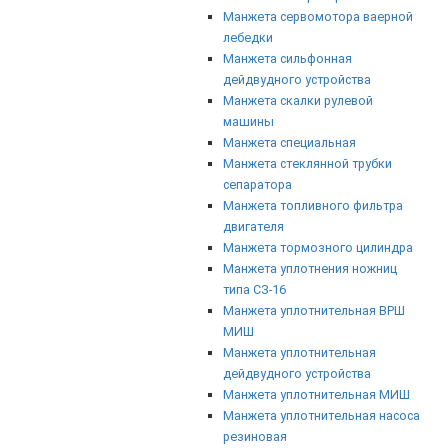
Манжета сервомотора ваерной
лебедки
Манжета сильфонная
дейдвудного устройства
Манжета скалки рулевой
машины
Манжета специальная
Манжета стеклянной трубки
сепаратора
Манжета топливного фильтра
двигателя
Манжета тормозного цилиндра
Манжета уплотнения ножниц
типа СЗ-16
Манжета уплотнительная ВРШ
МИШ
Манжета уплотнительная
дейдвудного устройства
Манжета уплотнительная МИШ
Манжета уплотнительная насоса
резиновая