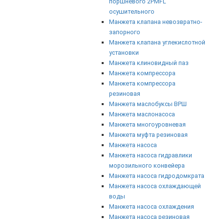
поршневого 2PMFL
осушительного
Манжета клапана невозвратно-
запорного
Манжета клапана углекислотной
установки
Манжета клиновидный паз
Манжета компрессора
Манжета компрессора
резиновая
Манжета маслобуксы ВРШ
Манжета маслонасоса
Манжета многоуровневая
Манжета муфта резиновая
Манжета насоса
Манжета насоса гидравлики
морозильного конвейера
Манжета насоса гидродомкрата
Манжета насоса охлаждающей
воды
Манжета насоса охлаждения
Манжета насоса резиновая