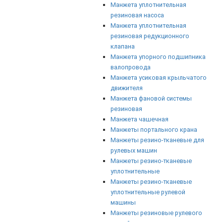
Манжета уплотнительная
резиновая насоса
Манжета уплотнительная
резиновая редукционного
клапана
Манжета упорного подшипника
валопровода
Манжета усиковая крыльчатого
движителя
Манжета фановой системы
резиновая
Манжета чашечная
Манжеты портального крана
Манжеты резино-тканевые для
рулевых машин
Манжеты резино-тканевые
уплотнительные
Манжеты резино-тканевые
уплотнительные рулевой
машины
Манжеты резиновые рулевого