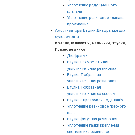
Уплотнение редукционного
клапана
Уплотнение резиновое клапана
продувания
Амортизаторы Втулки Диафрагмы для
судоремонта
Кольца, Манжеты, Сальники, Втулки,
Грязесъемники
Диафрагмы
Втулка прямоугольная
уплотнительная резиновая
Втулка Т-образная
уплотнительная резиновая
Втулка Т-образная
уплотнительная со скосом
Втулка с проточкой под шайбу
Уплотнение резиновое гребного
вала
Втулка фигурная резиновая
Уплотнение гайки крепления
светильника резиновое