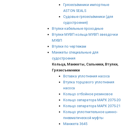
Грязесъёмники импортные
ASTON SEALS
Судовые грязесъёмники (для
судостроения)
Втулки кабельные проходные
Втулки МУВП кольца МУВП звездочки
МУВП
Втулки по чертежам
Манжеты специальные для
судостроения
Кольца, Манжеты, Сальники, Втулки,
Грязесъемники
Вставка уплотнения насоса
Втулка торцового уплотнения
насоса
Кольцо отбойное резиновое
Кольцо сепаратора МАРХ 207S-20
Кольцо сепаратора МАРХ 207S-21
Кольцо уплотнительное шинно-
пневматической муфты
Манжета 3645