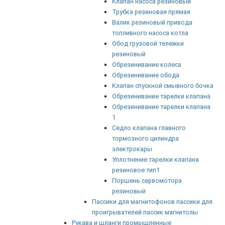
Клапан насоса резиновый
Трубка резиновая прямая
Валик резиновый привода
топливного насоса котла
Обод грузовой тележки
резиновый
Обрезинивание колеса
Обрезинивание обода
Клапан спускной смывного бочка
Обрезинивание тарелки клапана
Обрезинивание тарелки клапана
1
Седло клапана главного
тормозного цилиндра
электрокары
Уплотнение тарелки клапана
резиновое тип1
Поршень сервомотора
резиновый
Пассики для магнитофонов пассики для
проигрывателей пассик магнитолы
Рукава и шланги промышленные