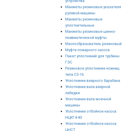
устройства
Манжеты резиновые указателя
рулевой машины
Манжеты резиновые
уплотнительные
Манжеты резиновые шинно-
пневматической муфты
Маслосбрасыватель резиновый
Муфта пожарного насоса
Пакет уплотнений для турбины
ГЭС
Резиновое уплотнение ножниц
типа СЗ-16
Уплотнение ваерного барабана
Уплотнение вала ваерной
лебедки
Уплотнение вала моечной
машины
Уплотнение отбойное насоса
НЦКГ4-40
Уплотнение отбойное насоса
ЦНСТ